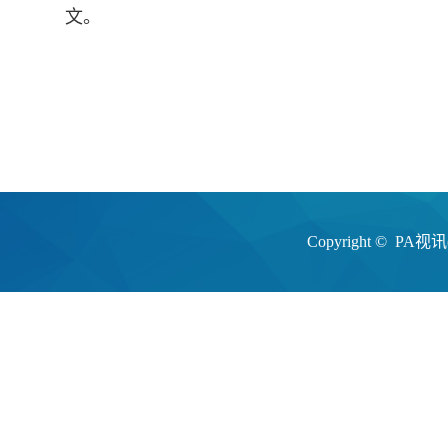
文。
Copyright ©