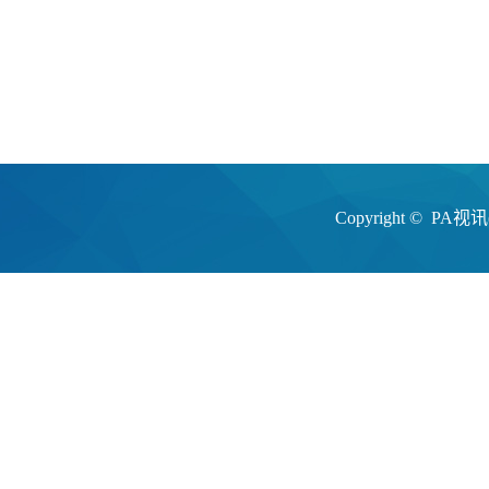
Copyright ©