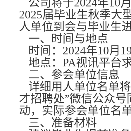
公司将于
202
4
年
10
202
5
届毕业生
秋季大
人单位到会与毕业生
一、时间与地点
时间：
202
4
年
10
月
1
地点：
PA视讯平台
二、参会单位信息
详细用人单位名单
将
才招聘处
”
微信
公众号
动，实际参会单位名
三、准备材料