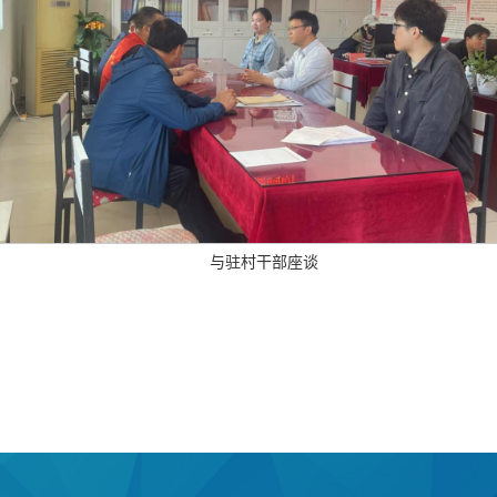
与驻村干部座谈